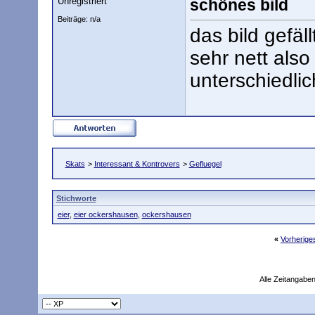
Unregistriert
schönes bild
Beiträge: n/a
das bild gefäl
sehr nett also 
unterschiedlic
Skats
>
Interessant & Kontrovers
>
Gefluegel
Stichworte
eier
,
eier ockershausen
,
ockershausen
«
Vorherig
Alle Zeitangaben