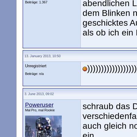
abendlichen 
Beiträge: 1.367
dem Blinken n
geschicktes A
als ob ich ein
13. January 2013, 10:50
Unregistriert
))))))))))))))))))
Beiträge: n/a
3. June 2013, 09:02
Poweruser
schraub das D
Mal Pro, mal Rookie
verschiedenfar
auch gleich n
ein