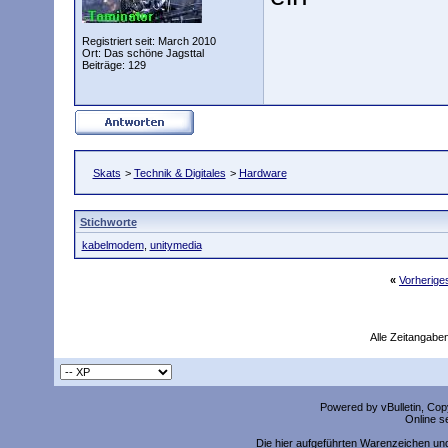
Registriert seit: March 2010
Ort: Das schöne Jagsttal
Beiträge: 129
Skats
>
Technik & Digitales
>
Hardware
Stichworte
kabelmodem
,
unitymedia
«
Vorherig
Alle Zeitangaben
Powered by vBulletin, Copy
Online s
Die hier aufgeführten Warenzeichen un