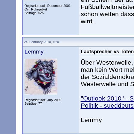
Fußballweltmeisters
Registriert seit: December 2001
Ort: Ruhrgebiet
schon wetten dass
Beiträge: 525
wird.
24. February 2010, 15:01
Lemmy
Lautsprecher vs Toten
Über Westerwelle, e
man kein Wort meh
der Sozialdemokrat
Westerwelle und S
''Outlook 2010'' -
Registriert seit: July 2002
Beiträge: 77
Politik - sueddeut
Lemmy