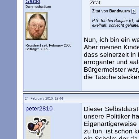
Sacki
Zitat:
Dummschwätzer
Zitat von
Bandwurm
P.S. Ich bin Baujahr 61, a
ekelhaft, schlecht gehalte
Nun, ich bin ein w
Registriert seit: February 2005
Aber meinen Kinde
Beiträge: 3.365
dass seinerzeit in
arroganter und aal
Bürgermeister war,
die Tasche stecke
24. February 2010, 12:44
peter2810
Dieser Selbstdars
unsere Politiker h
Eigenartigerweise
zu tun, ist schon 
ein Schelm der da