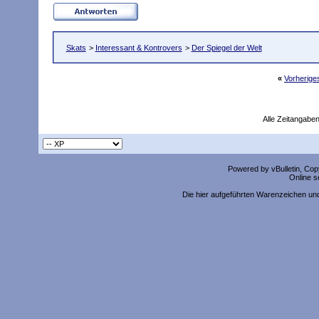
Skats
>
Interessant & Kontrovers
>
Der Spiegel der Welt
«
Vorherig
Alle Zeitangaben
Powered by vBulletin, Copy
Online s
Die hier aufgeführten Warenzeichen un