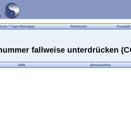
tzten 7 Tage (Beiträge)
Stichworte
Fussball
fnummer fallweise unterdrücken (
Hilfe
Benutzerliste