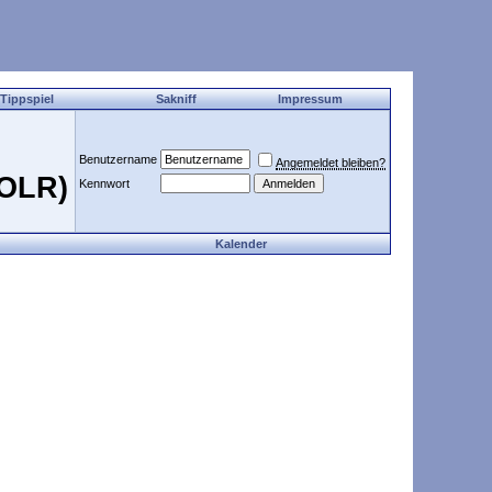
 Tippspiel
Sakniff
Impressum
Benutzername
Angemeldet bleiben?
COLR)
Kennwort
Kalender