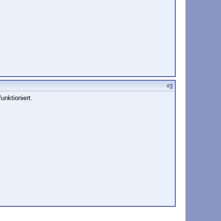
#
3
unktioniert.