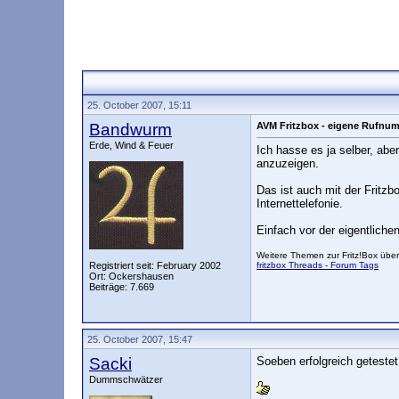
25. October 2007, 15:11
Bandwurm
AVM Fritzbox - eigene Rufnum
Erde, Wind & Feuer
Ich hasse es ja selber, ab
anzuzeigen.
Das ist auch mit der Fritz
Internettelefonie.
Einfach vor der eigentlich
Weitere Themen zur Fritz!Box über
Registriert seit: February 2002
fritzbox Threads - Forum Tags
Ort: Ockershausen
Beiträge: 7.669
25. October 2007, 15:47
Sacki
Soeben erfolgreich geteste
Dummschwätzer