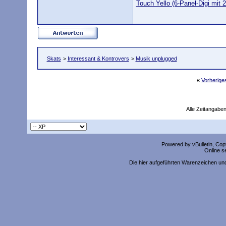
Touch Yello (6-Panel-Digi mit 
Skats
>
Interessant & Kontrovers
>
Musik unplugged
«
Vorherig
Alle Zeitangaben
Powered by vBulletin, Copy
Online s
Die hier aufgeführten Warenzeichen un