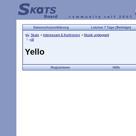
Datenschutzerklärung
Letzten 7 Tage (Beiträge)
Skats
>
Interessant & Kontrovers
>
Musik unplugged
Yello
Registrieren
Hilfe