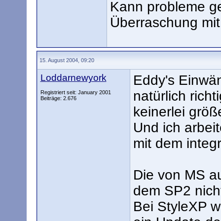
Kann probleme ge
Überraschung mit 
15. August 2004, 09:20
Loddarnewyork
Eddy's Einwän
natürlich rich
Registriert seit: January 2001
Beiträge: 2.676
keinerlei grö
Und ich arbeit
mit dem integ
Die von MS au
dem SP2 nicht 
Bei StyleXP w