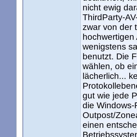
nicht ewig da
ThirdParty-AV
zwar von der 
hochwertigen
wenigstens s
benutzt. Die F
wählen, ob ei
lächerlich... k
Protokolleben
gut wie jede P
die Windows-F
Outpost/Zone
einen entsche
Betriebssyste