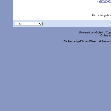
«
Vorherig
Alle Zeitangaben
Powered by vBulletin, Copy
Online s
Die hier aufgeführten Warenzeichen un