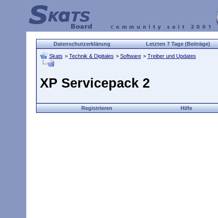
Datenschutzerklärung
Letzten 7 Tage (Beiträge)
Skats
>
Technik & Digitales
>
Software
>
Treiber und Updates
XP Servicepack 2
Registrieren
Hilfe