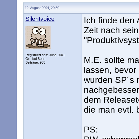
12. August 2004, 20:50
Silentvoice
Ich finde den
Zeit nach sei
"Produktivsyst
Registriert seit: June 2001
M.E. sollte m
Ort: bei Bonn
Beiträge: 935
lassen, bevor
wurden SP´s 
nachgebessert
dem Releasete
die man evtl. 
PS: