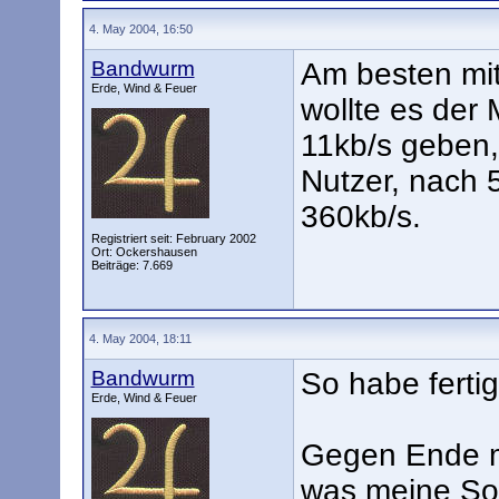
4. May 2004, 16:50
Bandwurm
Am besten mi
Erde, Wind & Feuer
wollte es der
11kb/s geben,
Nutzer, nach 
360kb/s.
Registriert seit: February 2002
Ort: Ockershausen
Beiträge: 7.669
4. May 2004, 18:11
Bandwurm
So habe fertig 
Erde, Wind & Feuer
Gegen Ende mö
was meine Sof