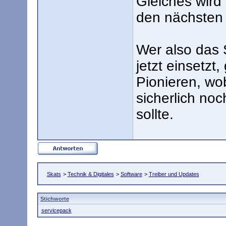
Gleiches wird
den nächsten
Wer also das
jetzt einsetzt
Pionieren, wo
sicherlich noc
sollte.
Skats
>
Technik & Digitales
>
Software
>
Treiber und Updates
Stichworte
servicepack