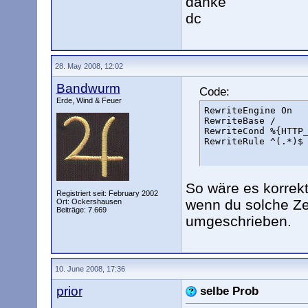
danke
dc
28. May 2008, 12:02
Bandwurm
Code:
Erde, Wind & Feuer
RewriteEngine On

RewriteBase /

RewriteCond %{HTTP_
RewriteRule ^(.*)$
So wäre es korrekt
Registriert seit: February 2002
wenn du solche Zei
Ort: Ockershausen
Beiträge: 7.669
umgeschrieben.
10. June 2008, 17:36
prior
selbe Prob