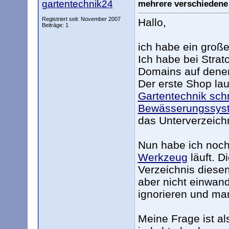
gartentechnik24
mehrere verschiedene
Registriert seit: November 2007
Hallo,
Beiträge: 1
ich habe ein großes
Ich habe bei Strat
Domains auf denen
Der erste Shop la
Gartentechnik schn
Bewässerungssys
das Unterverzeich
Nun habe ich noch
Werkzeug
läuft. D
Verzeichnis diesen
aber nicht einwan
ignorieren und ma
Meine Frage ist al