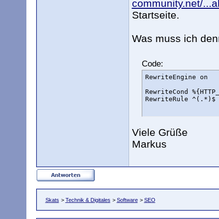
community.net/...a
Startseite.
Was muss ich den
Code:
RewriteEngine on

RewriteCond %{HTTP_
RewriteRule ^(.*)$
Viele Grüße
Markus
Skats
>
Technik & Digitales
>
Software
>
SEO