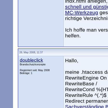
indx.html anlegen,
schnell und günst
MC-Werkzeug
ges
richtige Verzeichni
Ich hoffe man ver
helfen.
28. May 2008, 11:37
doubleclick
Hallo,
Brandschutzkonzepte
Registriert seit: May 2008
meine .htaccess da
Beiträge: 1
RewriteEngine On
RewriteBase /
RewriteCond %{HT
RewriteRule ^(.*)$
Redirect permanen
Sachverständige 