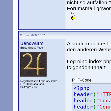
nicht so auffallen 
Forumsmail geword
11. June 2008, 10:02
Bandwurm
Also du möchtest 
Erde, Wind & Feuer
den anderen Webs
Leg eine index.php
folgenden Inhalt:
PHP-Code:
Registriert seit: February 2002
Ort: Ockershausen
<?php
Beiträge: 7.669
header
(
"HTT
header
(
"Loc
header
(
"Con