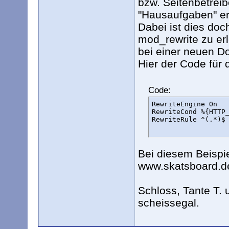
bzw. Seitenbetreib
"Hausaufgaben" er
Dabei ist dies doc
mod_rewrite zu er
bei einer neuen D
Hier der Code für 
Code:
RewriteEngine On

RewriteCond %{HTTP_
RewriteRule ^(.*)$
Bei diesem Beispie
www.skatsboard.de
Schloss, Tante T.
scheissegal.