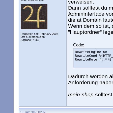
verweisen.
Dann solltest du 
Admininterface von
die at Domain laut
Wenn dem so ist, 
"Hauptordner" lege
Registriert seit: February 2002
Ort: Ockershausen
Beiträge: 7.669
Code:
RewriteEngine On

RewriteCond %{HTTP_
RewriteRule ^(.*)$
Dadurch werden all
Anforderung haben
mein-shop
solltes
13. July 2007, 07:35