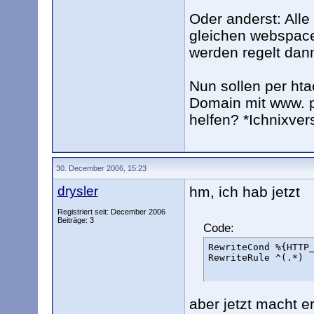
Oder anderst: Alle
gleichen webspace
werden regelt dan
Nun sollen per hta
Domain mit www. p
helfen? *Ichnixver
30. December 2006, 15:23
drysler
hm, ich hab jetzt
Registriert seit: December 2006
Beiträge: 3
Code:
RewriteCond %{HTTP_
RewriteRule ^(.*) 
aber jetzt macht 