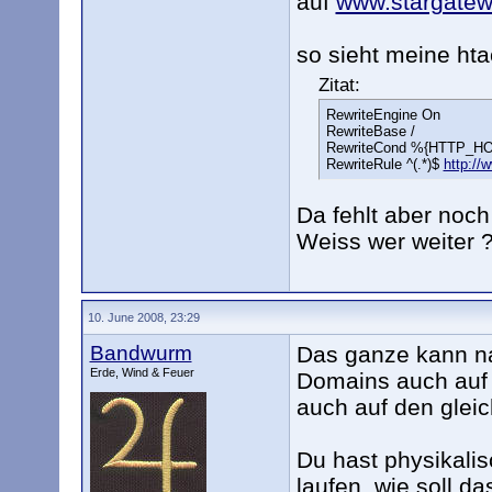
auf
www.stargatewo
so sieht meine hta
Zitat:
RewriteEngine On
RewriteBase /
RewriteCond %{HTTP_HOS
RewriteRule ^(.*)$
http://
Da fehlt aber noch 
Weiss wer weiter 
10. June 2008, 23:29
Bandwurm
Das ganze kann na
Erde, Wind & Feuer
Domains auch auf 
auch auf den glei
Du hast physikalis
laufen, wie soll d