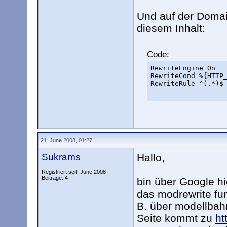
?>
Und auf der Domain
diesem Inhalt:
Code:
RewriteEngine On

RewriteCond %{HTTP_
RewriteRule ^(.*)$
21. June 2008, 01:27
Sukrams
Hallo,
Registriert seit: June 2008
Beiträge: 4
bin über Google h
das modrewrite fun
B. über modellbah
Seite kommt zu
ht