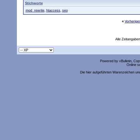
Stichworte
mod_rewrite
,
htaccess
,
seo
«
Vorherig
Alle Zeitangaben
Powered by vBulletin, Copy
Online s
Die hier aufgeführten Warenzeichen un