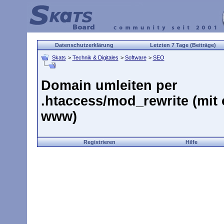
Datenschutzerklärung
Letzten 7 Tage (Beiträge)
Skats
>
Technik & Digitales
>
Software
>
SEO
Domain umleiten per
.htaccess/mod_rewrite (mit
www)
Registrieren
Hilfe