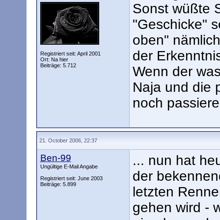
Sonst wüßte S
"Geschicke" se
oben" nämlich
der Erkenntni
Registriert seit: April 2001
Ort: Na hier
Beiträge: 5.712
Wenn der was v
Naja und die 
noch passier
21. October 2006, 22:37
Ben-99
... nun hat he
Ungültige E-Mail Angabe
der bekennen
Registriert seit: June 2003
Beiträge: 5.899
letzten Renne
gehen wird - 