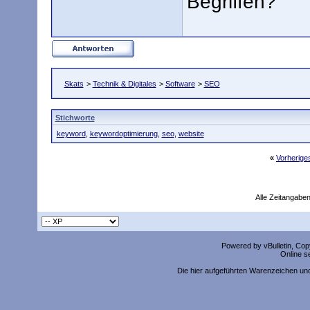
Begriffen?
Skats
>
Technik & Digitales
>
Software
>
SEO
Stichworte
keyword
,
keywordoptimierung
,
seo
,
website
«
Vorherig
Alle Zeitangaben
Powered by vBulletin, Copy
Online s
Die hier aufgeführten Warenzeichen un