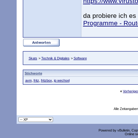
https://www.virusto
da probiere ich es
Programme - Rout
Skats
>
Technik & Digitales
>
Software
Stichworte
avm
,
fritz
,
fritzbox
,
ip wechsel
«
Vorherig
Alle Zeitangaben
Powered by vBulletin, Copy
Online s