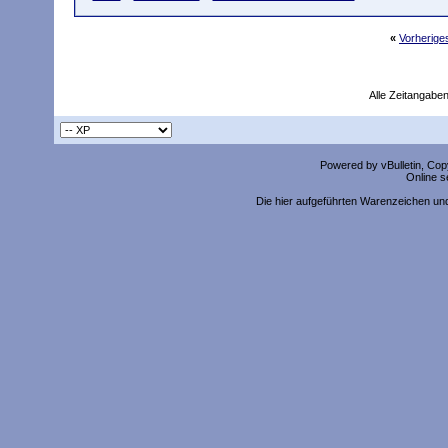
«
Vorherig
Alle Zeitangaben
Powered by vBulletin, Copy
Online s
Die hier aufgeführten Warenzeichen un