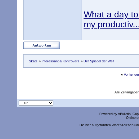
What a day tod
my productiv..
Skats
>
Interessant & Kontrovers
>
Der Spiegel der Welt
«
Vorherig
Alle Zeitangaben
Powered by vBulletin, Copy
Online s
Die hier aufgeführten Warenzeichen un