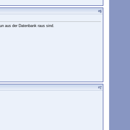
#
6
nun aus der Datenbank raus sind.
#
7