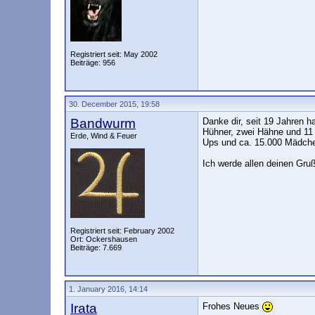
Registriert seit: May 2002
Beiträge: 956
30. December 2015, 19:58
Bandwurm
Danke dir, seit 19 Jahren h
Hühner, zwei Hähne und 11 
Erde, Wind & Feuer
Ups und ca. 15.000 Mädche
Ich werde allen deinen Gru
Registriert seit: February 2002
Ort: Ockershausen
Beiträge: 7.669
1. January 2016, 14:14
Irata
Frohes Neues