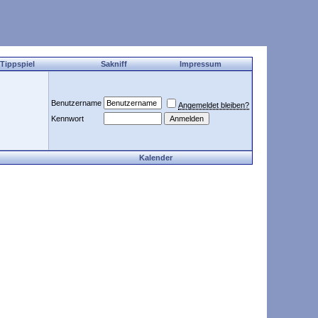
 Tippspiel
Sakniff
Impressum
Benutzername
Angemeldet bleiben?
Kennwort
Kalender