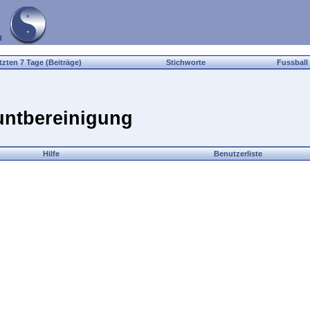
tzten 7 Tage (Beiträge)
Stichworte
Fussball
ntbereinigung
Hilfe
Benutzerliste