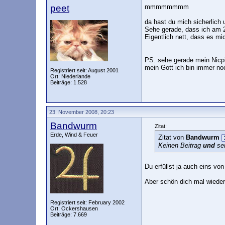
peet
mmmmmmmm
da hast du mich sicherlic
Sehe gerade, dass ich am 2
Eigentlich nett, dass es mi
PS. sehe gerade mein Nicpi
mein Gott ich bin immer n
Registriert seit: August 2001
Ort: Niederlande
Beiträge: 1.528
23. November 2008, 20:23
Bandwurm
Zitat:
Erde, Wind & Feuer
Zitat von
Bandwurm
Keinen Beitrag
und
sei
Du erfüllst ja auch eins vo
Aber schön dich mal wieder 
Registriert seit: February 2002
Ort: Ockershausen
Beiträge: 7.669