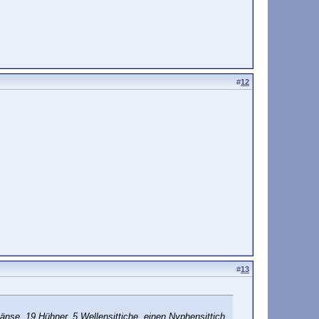
#
12
#
13
Gänse, 19 Hühner, 5 Wellensittiche, einen Nyphensittich,