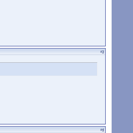
#
3
#
4