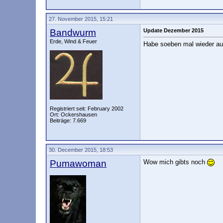
27. November 2015, 15:21
Bandwurm
Update Dezember 2015
Erde, Wind & Feuer
Habe soeben mal wieder auf
Registriert seit: February 2002
Ort: Ockershausen
Beiträge: 7.669
30. December 2015, 18:53
Pumawoman
Wow mich gibts noch