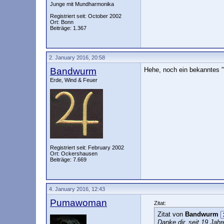
Junge mit Mundharmonika
Registriert seit: October 2002
Ort: Bonn
Beiträge: 1.367
2. January 2016, 20:58
Bandwurm
Hehe, noch ein bekanntes "
Erde, Wind & Feuer
Registriert seit: February 2002
Ort: Ockershausen
Beiträge: 7.669
4. January 2016, 12:43
Pumawoman
Zitat:
Zitat von
Bandwurm
Danke dir, seit 19 Jah