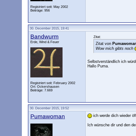
Registriert seit: May 2002
Beiträge: 956
30. December 2015, 19:41
Bandwurm
Zitat:
Erde, Wind & Feuer
Zitat von
Pumawoma
Wow mich gibts noch
Selbstverständlich ich wür
Hallo Puma.
Registriert seit: February 2002
Ort: Ockershausen
Beiträge: 7.669
30. December 2015, 19:52
Pumawoman
ich werde dich wieder öf
Ich wünsche dir und den de