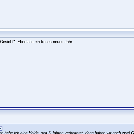
Gesicht". Ebenfalls ein frohes neues Jahr.
ren habe ich eine Holde, seit 6 Jahren verheiratet, dann haben wir noch zwei 