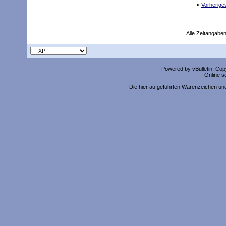
«
Vorherig
Alle Zeitangaben
Powered by vBulletin, Copy
Online s
Die hier aufgeführten Warenzeichen un