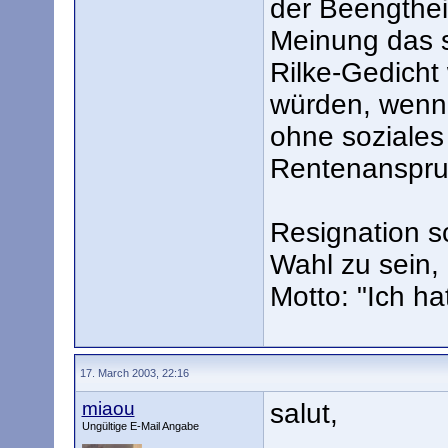
der Beengthei
Meinung das s
Rilke-Gedicht 
würden, wenn 
ohne soziales
Rentenanspruc
Resignation sc
Wahl zu sein,
Motto: "Ich ha
17. March 2003, 22:16
miaou
salut,
Ungültige E-Mail Angabe