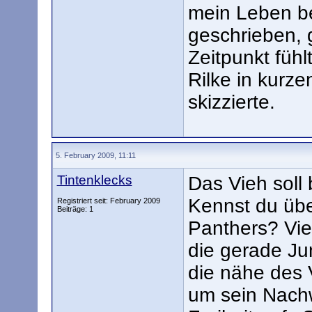
mein Leben be
geschrieben, 
Zeitpunkt fühl
Rilke in kurz
skizzierte.
5. February 2009, 11:11
Tintenklecks
Das Vieh soll 
Kennst du übe
Registriert seit: February 2009
Beiträge: 1
Panthers? Viel
die gerade Ju
die nähe des 
um sein Nachw