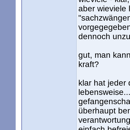
aber wieviele
"sachzwängen
vorgegegeben
dennoch unzu
gut, man kann
kraft?
klar hat jeder
lebensweise...
gefangenschaf
überhaupt be
verantwortung
einfach befrei