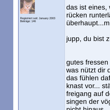
das ist eines,
rücken runterl
Registriert seit: January 2003
überhaupt...m
Beiträge: 146
jupp, du bist
gutes fressen
was nützt dir
das fühlen da
knast vor... s
freigang auf d
singen der vö
nicht hinaus.