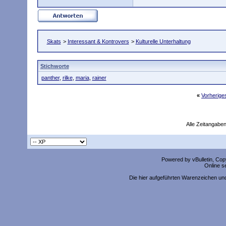
Skats
>
Interessant & Kontrovers
>
Kulturelle Unterhaltung
Stichworte
panther
,
rilke
,
maria
,
rainer
«
Vorherig
Alle Zeitangaben
Powered by vBulletin, Copy
Online s
Die hier aufgeführten Warenzeichen un