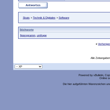
Skats
>
Technik & Digitales
>
Software
Stichworte
ftpprogramm
,
umfrage
«
Vorherig
Alle Zeitangaben
Powered by vBulletin, Copy
Online s
Die hier aufgeführten Warenzeichen un