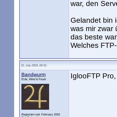
war, den Serv
Gelandet bin i
was mir zwar ü
das beste wa
Welches FTP-
22. July 2003, 09:32
Bandwurm
IglooFTP Pro,
Erde, Wind & Feuer
Registriert seit: February 2002