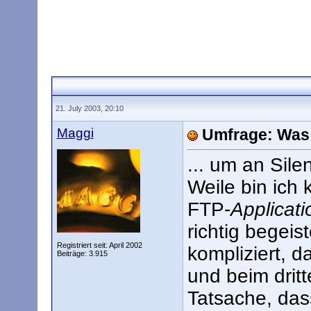
21. July 2003, 20:10
Maggi
Umfrage: Was 
... um an Sil
Weile bin ich
FTP-
Applicati
richtig begeis
Registriert seit: April 2002
kompliziert, d
Beiträge: 3.915
und beim dritt
Tatsache, das