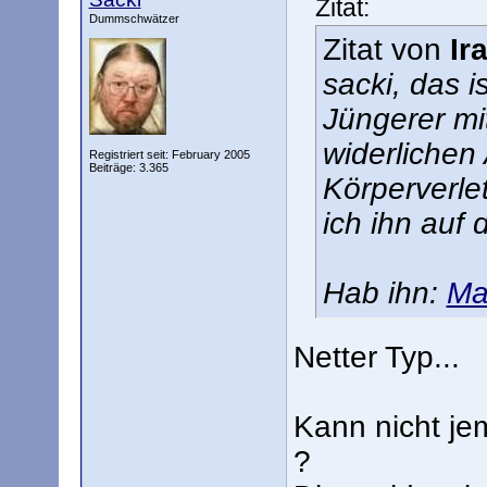
Zitat:
Dummschwätzer
Zitat von
Ir
sacki, das is
Jüngerer mi
widerlichen 
Registriert seit: February 2005
Beiträge: 3.365
Körperverle
ich ihn auf 
Hab ihn:
Ma
Netter Typ...
Kann nicht je
?