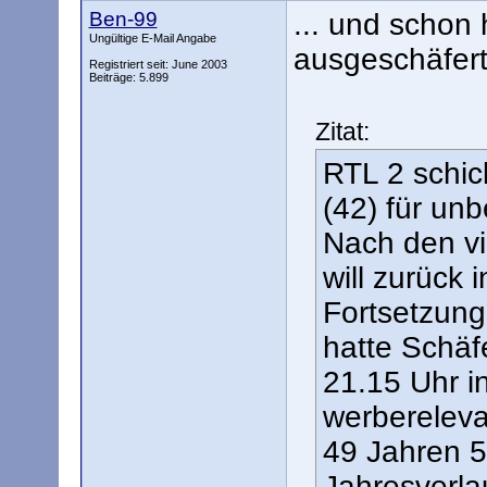
Ben-99
... und schon
Ungültige E-Mail Angabe
ausgeschäfert 
Registriert seit: June 2003
Beiträge: 5.899
Zitat:
RTL 2 schic
(42) für unb
Nach den vi
will zurück 
Fortsetzung
hatte Schäf
21.15 Uhr i
werberelev
49 Jahren 5
Jahresverla