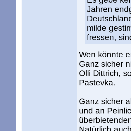
Jahren endg
Deutschland 
milde gesti
fressen, sin
Wen könnte e
Ganz sicher ni
Olli Dittrich,
Pastevka.
Ganz sicher a
und an Peinli
überbietende
Natürlich auch