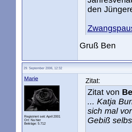
den Jüngere
Zwangspaus
Gruß Ben
29. September 2006, 12:32
Marie
Zitat:
Zitat von
Be
... Katja Bu
sich mal vo
Registriert seit: April 2001
Gebiß selbs
Ort: Na hier
Beiträge: 5.712