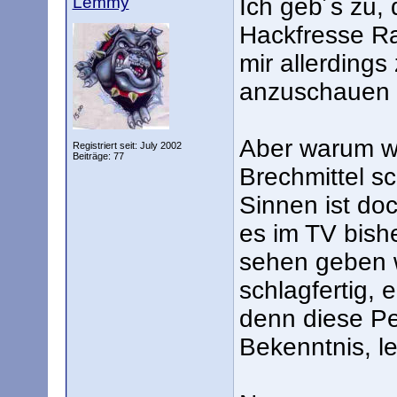
Lemmy
Ich geb´s zu,
Hackfresse R
mir allerdings
anzuschauen un
Aber warum wu
Registriert seit: July 2002
Beiträge: 77
Brechmittel s
Sinnen ist do
es im TV bish
sehen geben w
schlagfertig,
denn diese Pe
Bekenntnis, l