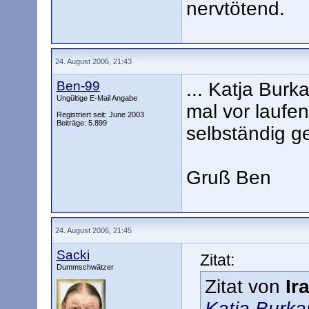
nervtötend.
24. August 2006, 21:43
Ben-99
... Katja Burk
Ungültige E-Mail Angabe
mal vor laufe
Registriert seit: June 2003
Beiträge: 5.899
selbständig g
Gruß Ben
24. August 2006, 21:45
Sacki
Zitat:
Dummschwätzer
Zitat von
Ir
Katja Burka