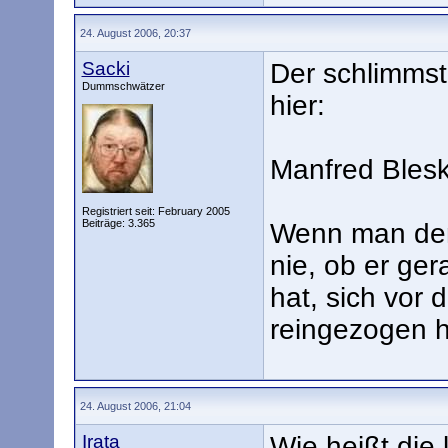
24. August 2006, 20:37
Sacki
Der schlimmst
Dummschwätzer
hier:
Manfred Blesk
Registriert seit: February 2005
Beiträge: 3.365
Wenn man den
nie, ob er ger
hat, sich vor 
reingezogen h
24. August 2006, 21:04
Irata
Wie heißt die 