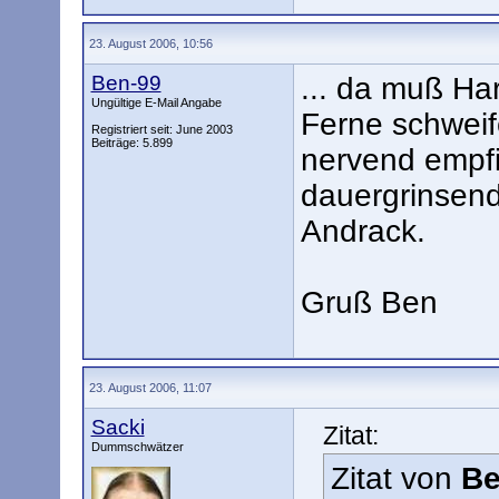
23. August 2006, 10:56
Ben-99
... da muß Har
Ungültige E-Mail Angabe
Ferne schwei
Registriert seit: June 2003
Beiträge: 5.899
nervend empfi
dauergrinsen
Andrack.
Gruß Ben
23. August 2006, 11:07
Sacki
Zitat:
Dummschwätzer
Zitat von
Be