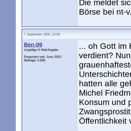
Die meldet sic
Börse bei nt-v.
7. September 2006, 22:06
Ben-99
... oh Gott i
Ungültige E-Mail Angabe
verdient? Nun
Registriert seit: June 2003
Beiträge: 5.899
grauenhaftest
Unterschichte
hatten alle ge
Michel Friedma
Konsum und p
Zwangsprostit
Öffentlichkeit