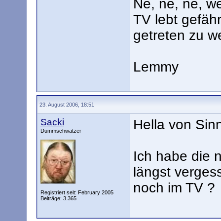
Ne, ne, ne, w
TV lebt gefähr
getreten zu w
Lemmy
23. August 2006, 18:51
Sacki
Hella von Sinn
Dummschwätzer
Ich habe die n
längst verges
noch im TV ?
Registriert seit: February 2005
Beiträge: 3.365