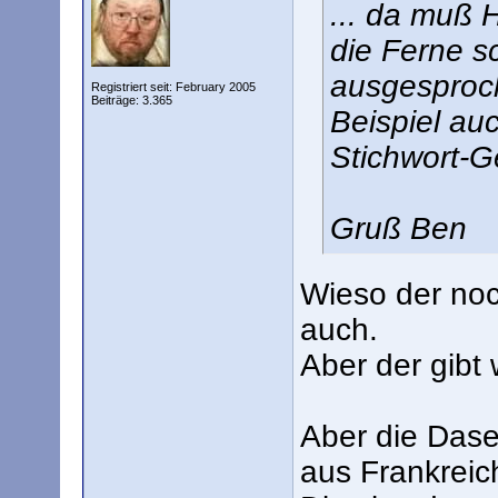
... da muß H
die Ferne s
ausgesproc
Registriert seit: February 2005
Beiträge: 3.365
Beispiel au
Stichwort-G
Gruß Ben
Wieso der noch
auch.
Aber der gibt
Aber die Das
aus Frankreich