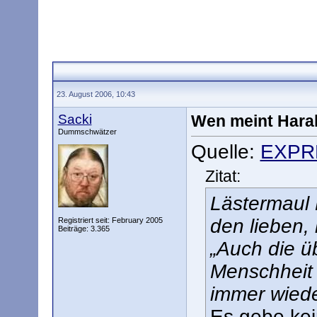
23. August 2006, 10:43
Sacki
Wen meint Haral
Dummschwätzer
Quelle:
EXPR
Zitat:
Lästermaul 
den lieben,
Registriert seit: February 2005
Beiträge: 3.365
„Auch die üb
Menschheit 
immer wieder
Es gebe kei