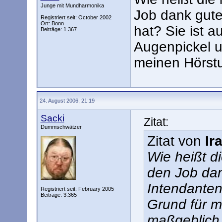
Junge mit Mundharmonika
Job dank gut
Registriert seit: October 2002
Ort: Bonn
hat? Sie ist a
Beiträge: 1.367
Augenpickel u
meinen Hörstu
24. August 2006, 21:19
Sacki
Zitat:
Dummschwätzer
Zitat von
Ir
Wie heißt di
den Job da
Intendanten 
Registriert seit: February 2005
Beiträge: 3.365
Grund für m
maßgeblich 