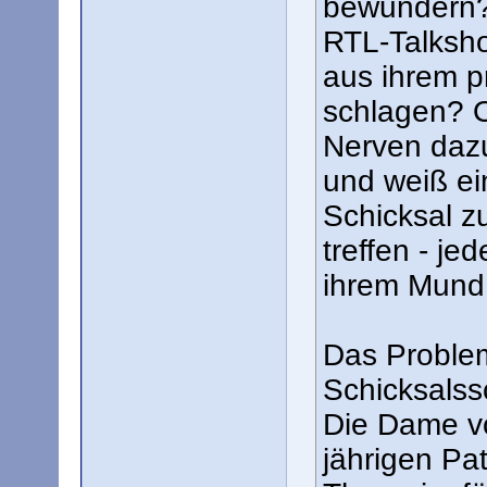
bewundern? 
RTL-Talksho
aus ihrem p
schlagen? O
Nerven dazu
und weiß e
Schicksal z
treffen - je
ihrem Mund
Das Problem
Schicksalssc
Die Dame vo
jährigen Pa