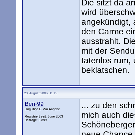
Die sitzt da a
wird übersch
angekündigt, a
den Carme ei
ausstrahlt. D
mit der Sendu
tatenlos rum,
beklatschen.
23. August 2006, 11:19
Ben-99
... zu den sch
Ungültige E-Mail Angabe
mich auch die
Registriert seit: June 2003
Beiträge: 5.899
Schöneberger,
neue Chance g