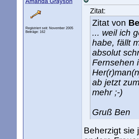
Amanda Grayson
Zitat:
Zitat von
Be
Registriert seit: November 2005
... weil ic
Beiträge: 162
habe, fällt m
absolut sch
Fernsehen i
Her(r)man(n
ab jetzt zu
mehr ;-)
Gruß Ben
Beherzigt sie 