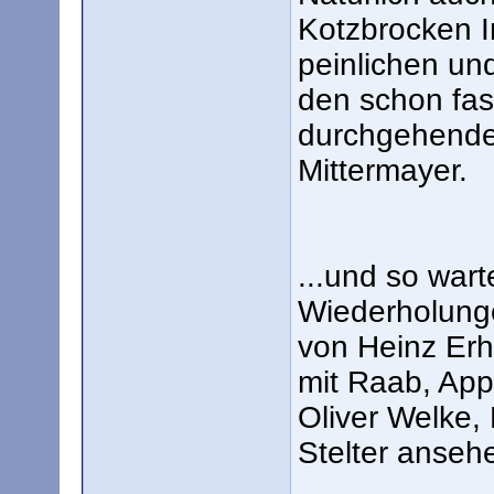
Kotzbrocken I
peinlichen un
den schon fast
durchgehenden
Mittermayer.
...und so wart
Wiederholunge
von Heinz Erh
mit Raab, Appe
Oliver Welke,
Stelter anseh