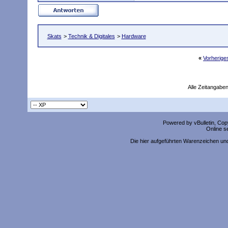
Skats
>
Technik & Digitales
>
Hardware
«
Vorherig
Alle Zeitangaben
Powered by vBulletin, Copy
Online s
Die hier aufgeführten Warenzeichen un