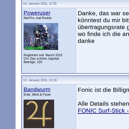
14. January 2011, 11:39
Poweruser
Danke, das war seh
Mal Pro, mal Rookie
könntest du mir bi
übertragungsrate 
wo finde ich die a
danke
Registriert seit: March 2010
Ort: Das schöne Jagsttal
Beiträge: 129
14. January 2011, 12:16
Bandwurm
Fonic ist die Billi
Erde, Wind & Feuer
Alle Details stehe
FONIC Surf-Stick -