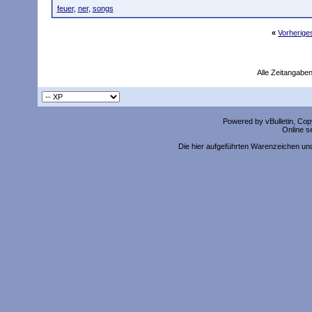
feuer
,
ner
,
songs
«
Vorherig
Alle Zeitangaben
Powered by vBulletin, Copy
Online s
Die hier aufgeführten Warenzeichen un