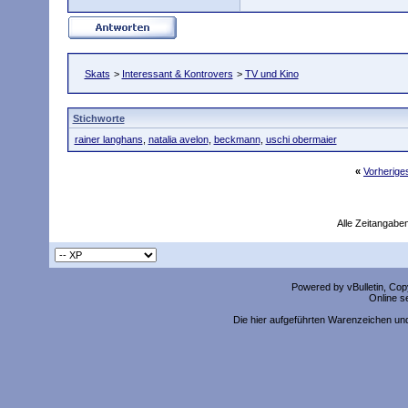
Skats
>
Interessant & Kontrovers
>
TV und Kino
Stichworte
rainer langhans
,
natalia avelon
,
beckmann
,
uschi obermaier
«
Vorherig
Alle Zeitangaben
Powered by vBulletin, Copy
Online s
Die hier aufgeführten Warenzeichen un