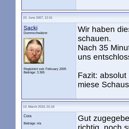
23. June 2007, 12:41
Sacki
Wir haben die
Dummschwätzer
schauen.
Nach 35 Minu
uns entschloss
Registriert seit: February 2005
Beiträge: 3.365
Fazit: absolut
miese Schausp
13. March 2010, 01:16
Cora
Gut zugegeben
Beiträge: n/a
richtig, noch 