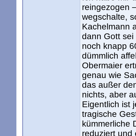
reingezogen – 
wegschalte, so
Kachelmann a
dann Gott sei
noch knapp 6
dümmlich affe
Obermaier ert
genau wie Sac
das außer de
nichts, aber a
Eigentlich is
tragische Ges
kümmerliche D
reduziert und 