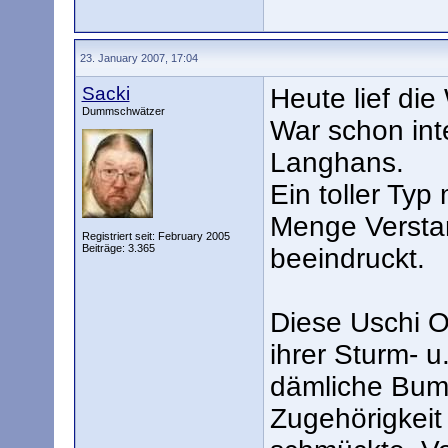
23. January 2007, 17:04
Sacki
Heute lief di
Dummschwätzer
War schon inte
Langhans.
Ein toller Typ
Menge Verstan
Registriert seit: February 2005
Beiträge: 3.365
beeindruckt.
Diese Uschi O
ihrer Sturm- u
dämliche Bums
Zugehörigkeit