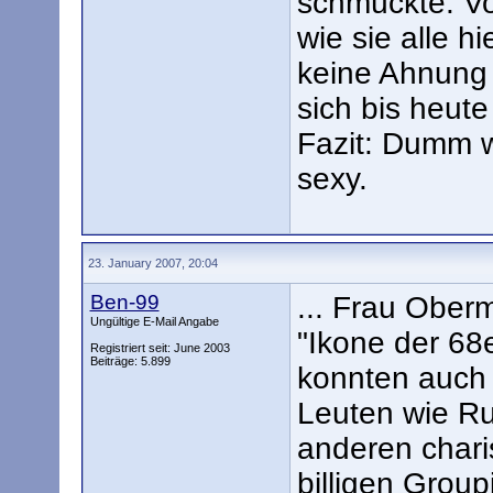
schmückte. V
wie sie alle h
keine Ahnung
sich bis heute
Fazit: Dumm w
sexy.
23. January 2007, 20:04
Ben-99
... Frau Oberm
Ungültige E-Mail Angabe
"Ikone der 68e
Registriert seit: June 2003
Beiträge: 5.899
konnten auch
Leuten wie R
anderen chari
billigen Group