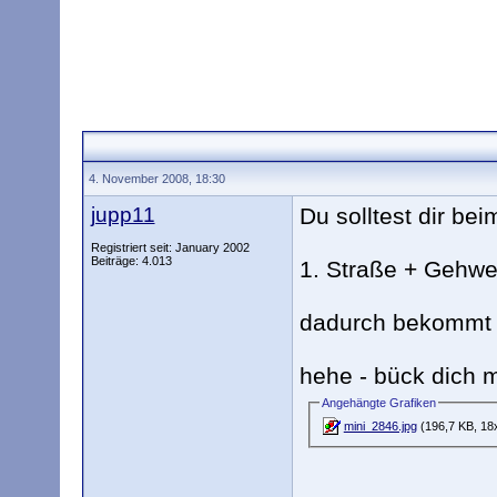
4. November 2008, 18:30
jupp11
Du solltest dir be
Registriert seit: January 2002
Beiträge: 4.013
1. Straße + Gehweg
dadurch bekommt m
hehe - bück dich m
Angehängte Grafiken
mini_2846.jpg
(196,7 KB, 18x