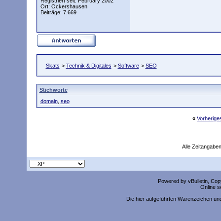
Registriert seit: February 2002
Ort: Ockershausen
Beiträge: 7.669
Skats
>
Technik & Digitales
>
Software
>
SEO
Stichworte
domain
,
seo
«
Vorherig
Alle Zeitangaben
Powered by vBulletin, Copy
Online s
Die hier aufgeführten Warenzeichen un