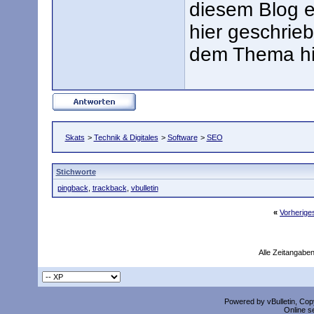
diesem Blog 
hier geschrieb
dem Thema hie
Skats
>
Technik & Digitales
>
Software
>
SEO
Stichworte
pingback
,
trackback
,
vbulletin
«
Vorherig
Alle Zeitangaben
Powered by vBulletin, Copy
Online s