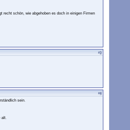
gt recht schön, wie abgehoben es doch in einigen Firmen
#
3
#
4
ständlich sein.
alt.