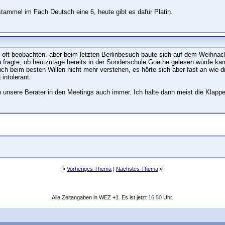
stammel im Fach Deutsch eine 6, heute gibt es dafür Platin.
so oft beobachten, aber beim letzten Berlinbesuch baute sich auf dem Weihnac
hn fragte, ob heutzutage bereits in der Sonderschule Goethe gelesen würde ka
h beim besten Willen nicht mehr verstehen, es hörte sich aber fast an wie di
intolerant.
 unsere Berater in den Meetings auch immer. Ich halte dann meist die Klappe
«
Vorheriges Thema
|
Nächstes Thema
»
Alle Zeitangaben in WEZ +1. Es ist jetzt
16:50
Uhr.