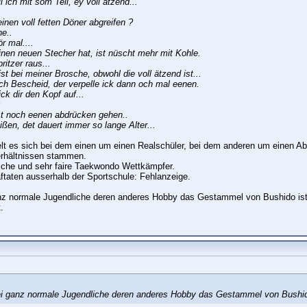
l ich mit som Teil, ey voll ätzend...
nen voll fetten Döner abgreifen ?
he..
r mal....
inen neuen Stecher hat, ist nüscht mehr mit Kohle.
itzer raus...
st bei meiner Brosche, obwohl die voll ätzend ist...
ch Bescheid, der verpelle ick dann och mal eenen.
ick dir den Kopf auf...
rst noch eenen abdrücken gehen..
ßen, det dauert immer so lange Alter...
elt es sich bei dem einen um einen Realschüler, bei dem anderen um einen Abit
erhältnissen stammen.
eiche und sehr faire Taekwondo Wettkämpfer.
ftaten ausserhalb der Sportschule: Fehlanzeige.
anz normale Jugendliche deren anderes Hobby das Gestammel von Bushido ist
.
wei ganz normale Jugendliche deren anderes Hobby das Gestammel von Bushid