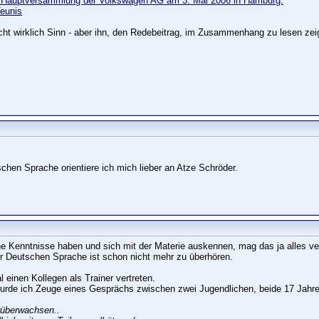
r Hauptversammlung der Volkswagen AG am 3. Mai 2006 in Hamburg:
Teunis
icht wirklich Sinn - aber ihn, den Redebeitrag, im Zusammenhang zu lesen zei
hen Sprache orientiere ich mich lieber an Atze Schröder.
he Kenntnisse haben und sich mit der Materie auskennen, mag das ja alles ver
der Deutschen Sprache ist schon nicht mehr zu überhören.
l einen Kollegen als Trainer vertreten.
rde ich Zeuge eines Gesprächs zwischen zwei Jugendlichen, beide 17 Jahre 
rüberwachsen..