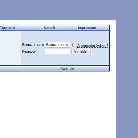
 Tippspiel
Sakniff
Impressum
Benutzername
Angemeldet bleiben?
Kennwort
Kalender