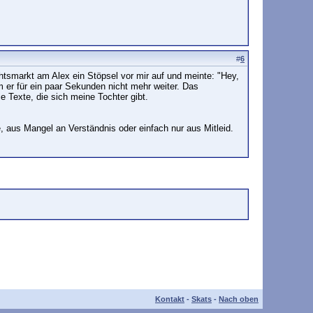
#
6
htsmarkt am Alex ein Stöpsel vor mir auf und meinte: "Hey,
m er für ein paar Sekunden nicht mehr weiter. Das
e Texte, die sich meine Tochter gibt.
, aus Mangel an Verständnis oder einfach nur aus Mitleid.
Kontakt
-
Skats
-
Nach oben