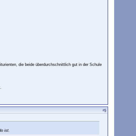
urienten, die beide überdurchschnittlich gut in der Schule
.
#
5
o ist.