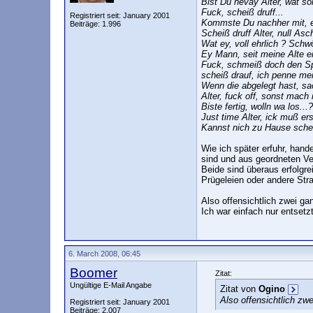
Bist Du hevay Alter, wat sol
Fuck, scheiß druff...
Registriert seit: January 2001
Kommste Du nachher mit, ei
Beiträge: 1.996
Scheiß druff Alter, null Asc
Wat ey, voll ehrlich ? Schwö
Ey Mann, seit meine Alte e
Fuck, schmeiß doch den Spr
scheiß drauf, ich penne mei
Wenn die abgelegt hast, sa
Alter, fuck off, sonst mach 
Biste fertig, wolln wa los...?
Just time Alter, ick muß e
Kannst nich zu Hause schei
Wie ich später erfuhr, hand
sind und aus geordneten V
Beide sind überaus erfolgr
Prügeleien oder andere Stra
Also offensichtlich zwei g
Ich war einfach nur entsetzt
6. March 2008, 06:45
Boomer
Zitat:
Ungültige E-Mail Angabe
Zitat von
Ogino
Also offensichtlich z
Registriert seit: January 2001
Beiträge: 2.007