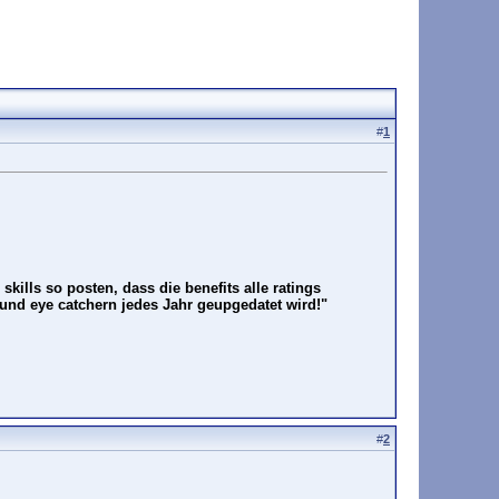
#
1
kills so posten, dass die benefits alle ratings
g und eye catchern jedes Jahr geupgedatet wird!"
#
2