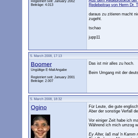
Aus dem Redeprotokoll de
Registriert seit: January 2002
Redebeitrag von Herrn Dr. 
Beiträge: 4.013
daraus zu zitieren macht n
zugeht.
tschao
jupp11
5. March 2008, 17:13
Boomer
Das ist mir alles zu hoch.
Ungültige E-Mail Angabe
Beim Umgang mit der deutsc
Registriert seit: January 2001
Beiträge: 2.007
5. March 2008, 18:32
Ogino
Für Leute, die gute englisc
Aber der sonstige Verfall 
Vor einiger Zeit habe ich ma
Während ich mich umzog wu
Ey Alter, laß mal 'n Kamm 