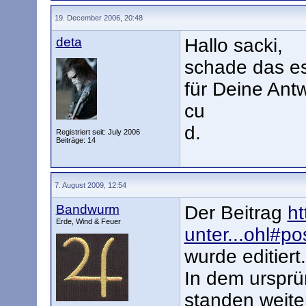
19. December 2006, 20:48
deta
Hallo sacki,
schade das es
für Deine Antw
cu
d.
Registriert seit: July 2006
Beiträge: 14
7. August 2009, 12:54
Bandwurm
Der Beitrag
ht
Erde, Wind & Feuer
unter...ohl#p
wurde editiert.
In dem ursprü
standen weite