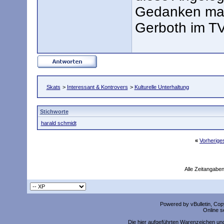
Gedanken mac
Gerboth im TV
Skats
>
Interessant & Kontrovers
>
Kulturelle Unterhaltung
Stichworte
harald schmidt
«
Vorherig
Alle Zeitangaben
Powered by vBulletin, Copy
Online s
Die hier aufgeführten Warenzeichen un