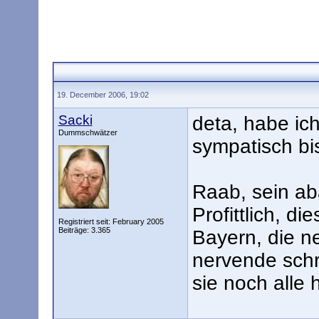
19. December 2006, 19:02
Sacki
deta, habe ic
Dummschwätzer
sympatisch bi
Raab, sein aba
Profittlich, d
Registriert seit: February 2005
Beiträge: 3.365
Bayern, die n
nervende schr
sie noch alle 