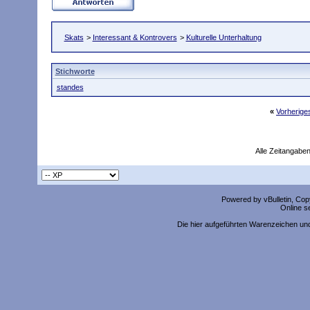
Skats
>
Interessant & Kontrovers
>
Kulturelle Unterhaltung
Stichworte
standes
«
Vorherig
Alle Zeitangaben
Powered by vBulletin, Copy
Online s
Die hier aufgeführten Warenzeichen un