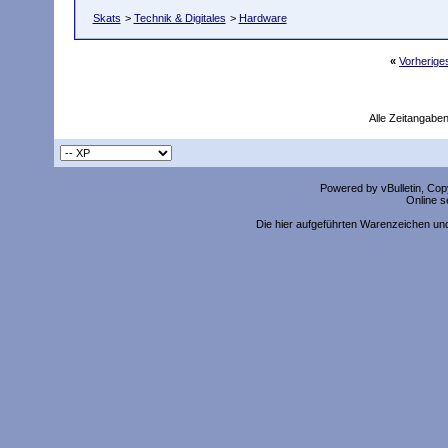
Skats
>
Technik & Digitales
>
Hardware
«
Vorherig
Alle Zeitangaben
Powered by vBulletin, Copy
Online s
Die hier aufgeführten Warenzeichen un