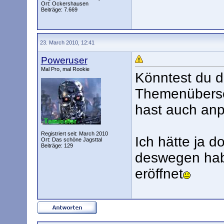
Ort: Ockershausen
Beiträge: 7.669
23. March 2010, 12:41
Poweruser
Mal Pro, mal Rookie
Könntest du d
Themenübersch
hast auch an
Registriert seit: March 2010
Ich hätte ja d
Ort: Das schöne Jagsttal
Beiträge: 129
deswegen hab
eröffnet