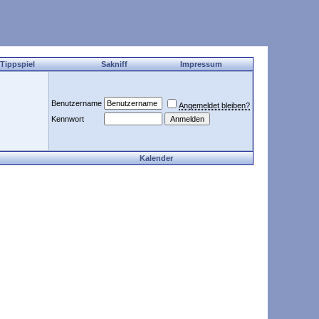
 Tippspiel
Sakniff
Impressum
Benutzername
Angemeldet bleiben?
Kennwort
Kalender