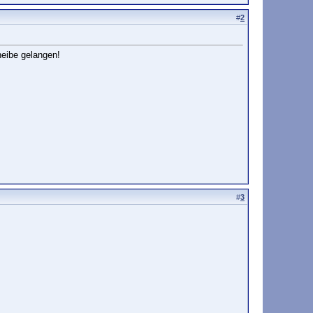
#
2
heibe gelangen!
#
3