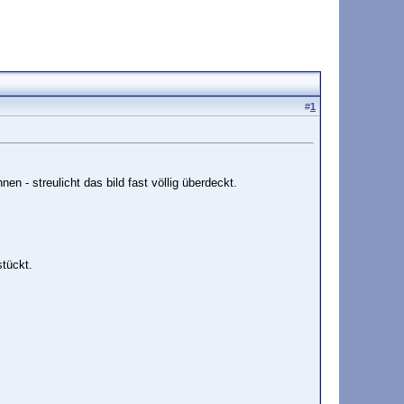
#
1
en - streulicht das bild fast völlig überdeckt.
tückt.