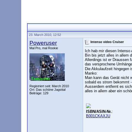
23. March 2010, 12:52
Poweruser
Intenso video Cruiser
Mal Pro, mal Rookie
Ich hab mir diesen Intenso 
Bin bis jetzt alles in allem 
Allerdings ist er Draussen f
das versprochene Umhängeb
Die Akkulaufzeit hingegen is
Manko:
Man kann das Gerät nicht w
sobald es strom bekommt - 
Registriert seit: March 2010
Ausserdem entfernt es sich
Ort: Das schöne Jagsttal
alles in allem aber ein sch
Beiträge: 129
ISBN/ASIN-Nr.
:
B001CKAXJU