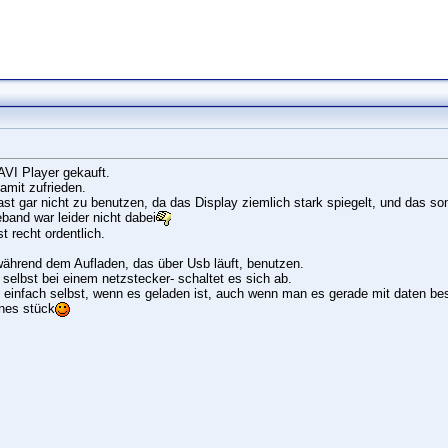
AVI Player gekauft.
damit zufrieden.
ast gar nicht zu benutzen, da das Display ziemlich stark spiegelt, und das sonn
and war leider nicht dabei
t recht ordentlich.
ährend dem Aufladen, das über Usb läuft, benutzen.
selbst bei einem netzstecker- schaltet es sich ab.
 einfach selbst, wenn es geladen ist, auch wenn man es gerade mit daten bes
önes stück