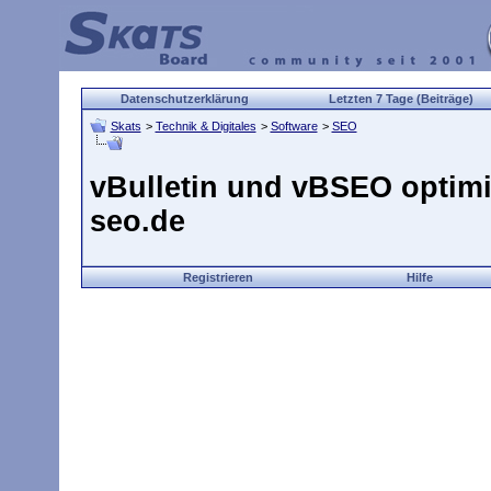
Datenschutzerklärung
Letzten 7 Tage (Beiträge)
Skats
>
Technik & Digitales
>
Software
>
SEO
vBulletin und vBSEO optimi
seo.de
Registrieren
Hilfe