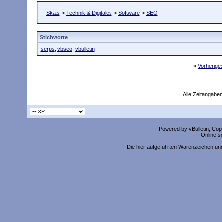
Skats
>
Technik & Digitales
>
Software
>
SEO
Stichworte
serps
,
vbseo
,
vbulletin
«
Vorherig
Alle Zeitangaben
Powered by vBulletin, Copy
Online s
Die hier aufgeführten Warenzeichen un