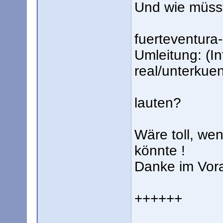
Und wie müsst
fuerteventura-
Umleitung: (In
real/unterkuen
lauten?
Wäre toll, we
könnte !
Danke im Vora
++++++