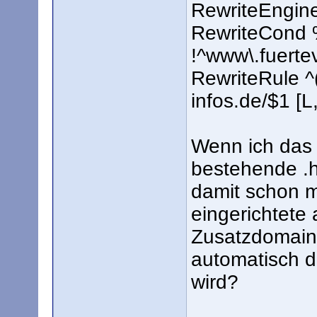
RewriteEngin
RewriteCond
!^www\.fuerte
RewriteRule ^(
infos.de/$1 [
Wenn ich das 
bestehende .h
damit schon 
eingerichtete
Zusatzdomain
automatisch d
wird?