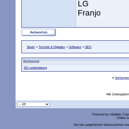
LG
Franjo
Skats
>
Technik & Digitales
>
Software
>
SEO
Stichworte
301 weiterleitung
«
Vorherig
Alle Zeitangaben
Powered by vBulletin, Copy
Online s
Die hier aufgeführten Warenzeichen un