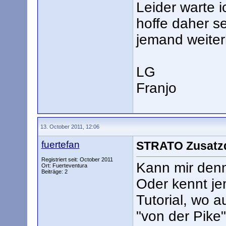
Leider warte i
hoffe daher s
jemand weiter
LG
Franjo
13. October 2011, 12:06
fuertefan
STRATO Zusatz
Registriert seit: October 2011
Kann mir den
Ort: Fuerteventura
Beiträge: 2
Oder kennt je
Tutorial, wo 
"von der Pike