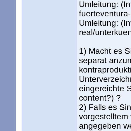
Umleitung: (In
fuerteventura-
Umleitung: (In
real/unterkuen
1) Macht es S
separat anzum
kontraprodukti
Unterverzeich
eingereichte 
content?) ?
2) Falls es Si
vorgestellte
angegeben we