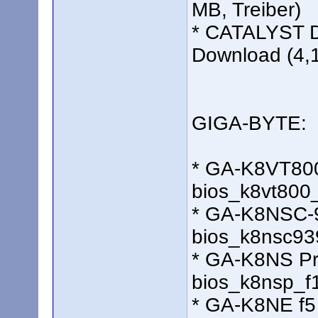
MB, Treiber)
* CATALYST Dr
Download (4,1
GIGA-BYTE:
* GA-K8VT800 
bios_k8vt800_
* GA-K8NSC-9
bios_k8nsc939
* GA-K8NS Pro
bios_k8nsp_f1
* GA-K8NE f5 