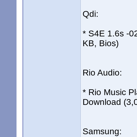
Qdi:
* S4E 1.6s -
KB, Bios)
Rio Audio:
* Rio Music P
Download (3,0
Samsung: