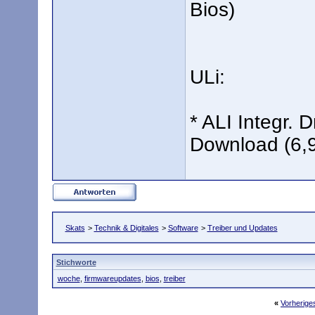
Bios)
ULi:
* ALI Integr.
Download (6,9
Skats
>
Technik & Digitales
>
Software
>
Treiber und Updates
Stichworte
woche
,
firmwareupdates
,
bios
,
treiber
«
Vorherig