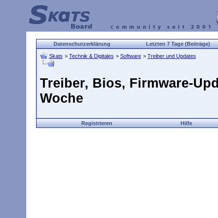
Datenschutzerklärung
Letzten 7 Tage (Beiträge)
Skats
>
Technik & Digitales
>
Software
>
Treiber und Updates
Treiber, Bios, Firmware-Upd
Woche
Registrieren
Hilfe