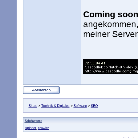
Coming soo
angekommen, n
meiner Server-
Skats
>
Technik & Digitales
>
Software
>
SEO
Stichworte
spieder
,
crawler