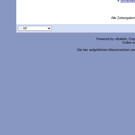
«
Vorherig
Alle Zeitangaben
Powered by vBulletin, Copy
Online s
Die hier aufgeführten Warenzeichen un