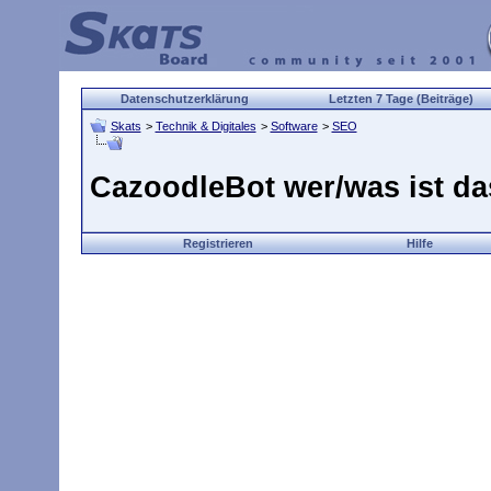
Datenschutzerklärung
Letzten 7 Tage (Beiträge)
Skats
>
Technik & Digitales
>
Software
>
SEO
CazoodleBot wer/was ist d
Registrieren
Hilfe