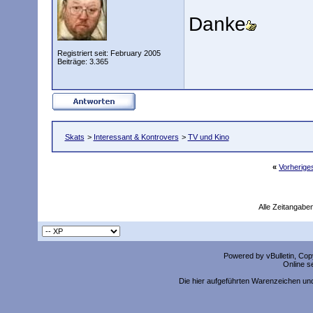
Danke
Registriert seit: February 2005
Beiträge: 3.365
Skats
>
Interessant & Kontrovers
>
TV und Kino
«
Vorherig
Alle Zeitangaben
Powered by vBulletin, Copy
Online s
Die hier aufgeführten Warenzeichen un