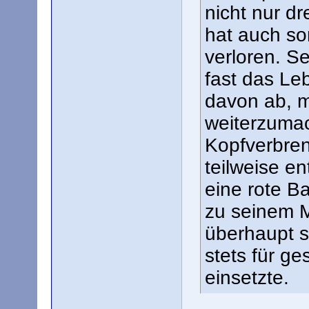
nicht nur dr
hat auch son
verloren. Se
fast das Leb
davon ab, 
weiterzumac
Kopfverbren
teilweise ent
eine rote B
zu seinem M
überhaupt 
stets für g
einsetzte.