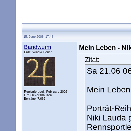
15. June 2008, 17:48
Bandwurm
Mein Leben - Ni
Erde, Wind & Feuer
Zitat:
Sa 21.06 06
Mein Leben 
Registriert seit: February 2002
Ort: Ockershausen
Beiträge: 7.669
Porträt-Rei
Niki Lauda g
Rennsportle