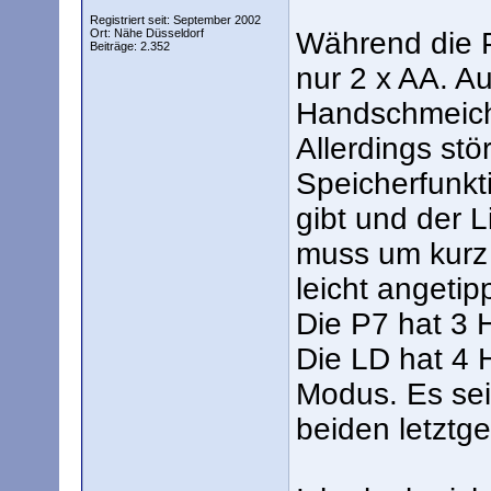
Registriert seit: September 2002
Ort: Nähe Düsseldorf
Während die P
Beiträge: 2.352
nur 2 x AA. Au
Handschmeichle
Allerdings stö
Speicherfunkti
gibt und der 
muss um kurz 
leicht angeti
Die P7 hat 3 H
Die LD hat 4 
Modus. Es sei
beiden letztg