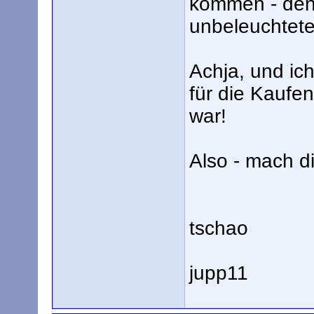
kommen - denn
unbeleuchtet
Achja, und ic
für die Kaufe
war!
Also - mach 
tschao
jupp11