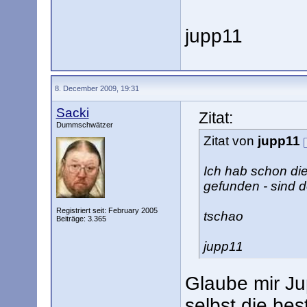
jupp11
8. December 2009, 19:31
Sacki
Zitat:
Dummschwätzer
Zitat von
jupp11
Ich hab schon di
gefunden - sind 
Registriert seit: February 2005
tschao
Beiträge: 3.365
jupp11
Glaube mir Ju
selbst die bes