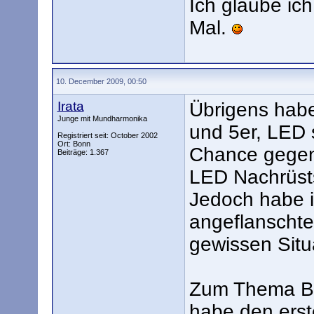
Ich glaube ic
Mal.
10. December 2009, 00:50
Irata
Übrigens habe
Junge mit Mundharmonika
und 5er, LED 
Registriert seit: October 2002
Ort: Bonn
Chance gegen 
Beiträge: 1.367
LED Nachrüst
Jedoch habe ic
angeflanschte
gewissen Situa
Zum Thema Bat
habe den erste