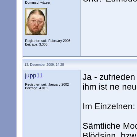
Dummschwätzer
Registriert seit: February 2005
Beiträge: 3.365
13. December 2009, 14:28
jupp11
Ja - zufrieden 
ihm ist ne neu
Registriert seit: January 2002
Beiträge: 4.013
Im Einzelnen:
Sämtliche Mod
Blödsinn, bzw