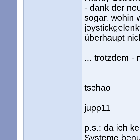
- dank der ne
sogar, wohin w
joystickgelenk
überhaupt nich
... trotzdem - 
tschao
jupp11
p.s.: da ich 
Systeme benu