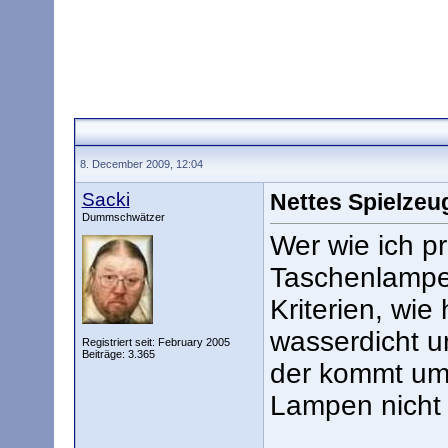
8. December 2009, 12:04
Sacki
Nettes Spielzeu
Dummschwätzer
Wer wie ich pr
Taschenlampe 
Kriterien, wie
wasserdicht un
Registriert seit: February 2005
Beiträge: 3.365
der kommt um 
Lampen nicht