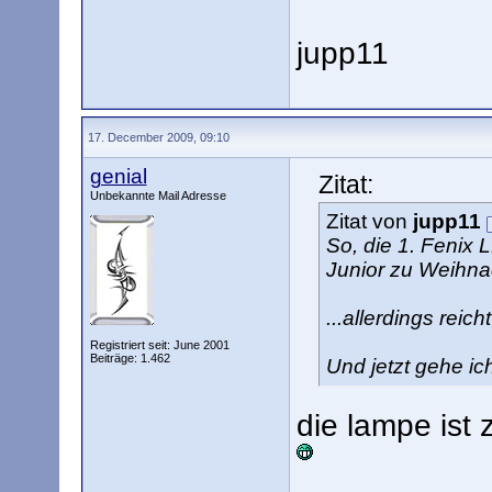
jupp11
17. December 2009, 09:10
genial
Zitat:
Unbekannte Mail Adresse
Zitat von
jupp11
So, die 1. Fenix 
Junior zu Weihnac
...allerdings reic
Registriert seit: June 2001
Beiträge: 1.462
Und jetzt gehe ic
die lampe ist