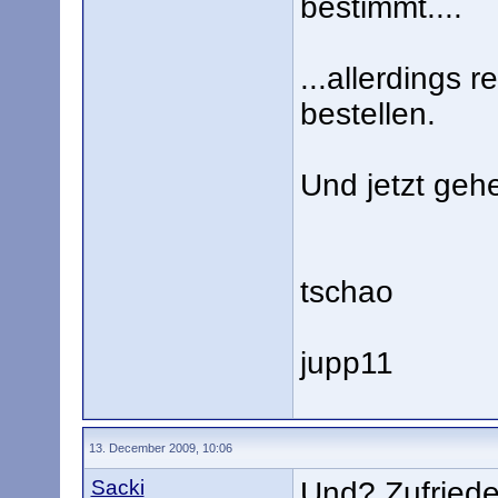
bestimmt....
...allerdings r
bestellen.
Und jetzt gehe
tschao
jupp11
13. December 2009, 10:06
Sacki
Und? Zufried