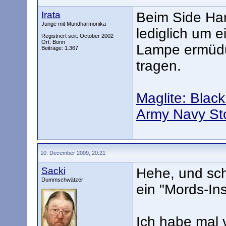
Irata
Beim Side Han
Junge mit Mundharmonika
lediglich um 
Registriert seit: October 2002
Ort: Bonn
Lampe ermüdun
Beiträge: 1.367
tragen.
Maglite: Black
Army Navy Sto
10. December 2009, 20:21
Sacki
Hehe, und sch
Dummschwätzer
ein "Mords-In
Ich habe mal v