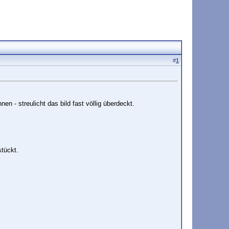
#
1
en - streulicht das bild fast völlig überdeckt.
tückt.