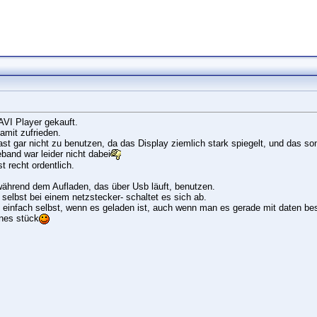
AVI Player gekauft.
damit zufrieden.
ast gar nicht zu benutzen, da das Display ziemlich stark spiegelt, und das sonn
and war leider nicht dabei
t recht ordentlich.
ährend dem Aufladen, das über Usb läuft, benutzen.
selbst bei einem netzstecker- schaltet es sich ab.
 einfach selbst, wenn es geladen ist, auch wenn man es gerade mit daten bes
önes stück