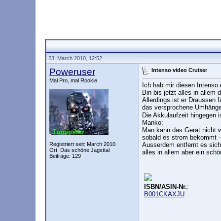
23. March 2010, 12:52
Poweruser
Intenso video Cruiser
Mal Pro, mal Rookie
Ich hab mir diesen Intenso 
Bin bis jetzt alles in allem 
Allerdings ist er Draussen f
das versprochene Umhängeb
Die Akkulaufzeit hingegen is
Manko:
Man kann das Gerät nicht w
sobald es strom bekommt - 
Registriert seit: March 2010
Ausserdem entfernt es sich
Ort: Das schöne Jagsttal
alles in allem aber ein sch
Beiträge: 129
ISBN/ASIN-Nr.
:
B001CKAXJU