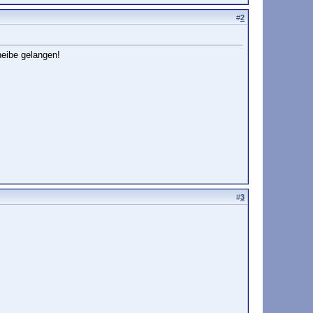
#
2
heibe gelangen!
#
3