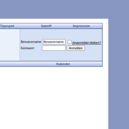
 Tippspiel
Sakniff
Impressum
Benutzername
Angemeldet bleiben?
Kennwort
Kalender